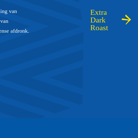
ling van
 van
tense afdronk.